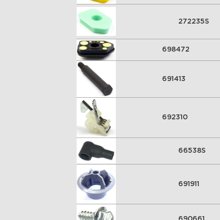
272235S
698472
691413
692310
66538S
691911
690661