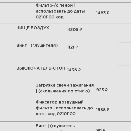
Фильтр-/с пеной |
использовать до даты
₽
1483
02101100 код
ЧИЩЕ ВОЗДУХ
₽
4305
Винт | (глушителя)
₽
1121
ВЫКЛЮЧАТЕЛЬ-СТОП
₽
1436
Загрузки свечи зажигания
₽
923
| (скольжения по стилю)
Фиксатор-воздушный
фильтр | использовать до
₽
1588
даты код 02101100
Винт | (глушитель
₽
911