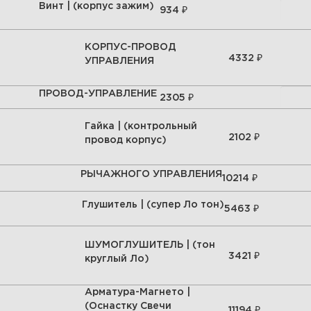
Винт | (корпус зажим)
₽
934
КОРПУС-ПРОВОД
₽
4332
УПРАВЛЕНИЯ
ПРОВОД-УПРАВЛЕНИЕ
₽
2305
Гайка | (контрольный
₽
2102
провод корпус)
РЫЧАЖНОГО УПРАВЛЕНИЯ
₽
10214
Глушитель | (супер Ло тон)
₽
5463
ШУМОГЛУШИТЕЛЬ | (тон
₽
3421
круглый Ло)
Арматура-Магнето |
(Оснастку Свечи
₽
11194