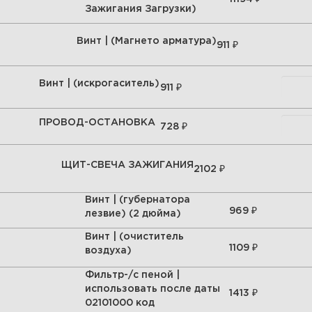
Зажигания Загрузки)
Винт | (Магнето арматура)
₽
911
Винт | (искрогаситель)
₽
911
ПРОВОД-ОСТАНОВКА
₽
728
ЩИТ-СВЕЧА ЗАЖИГАНИЯ
₽
2102
Винт | (губернатора
₽
969
лезвие) (2 дюйма)
Винт | (очиститель
₽
1109
воздуха)
Фильтр-/с пеной |
использовать после даты
₽
1413
02101000 код