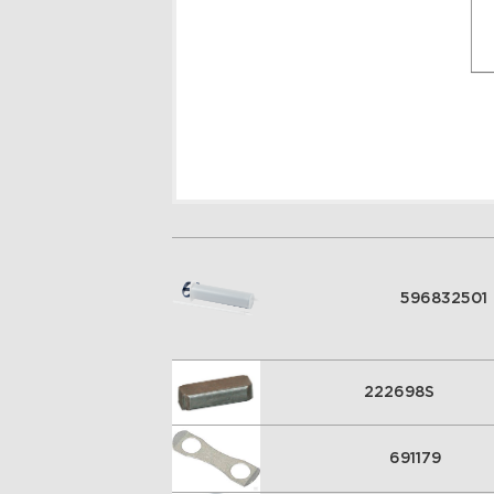
596832501
222698S
691179