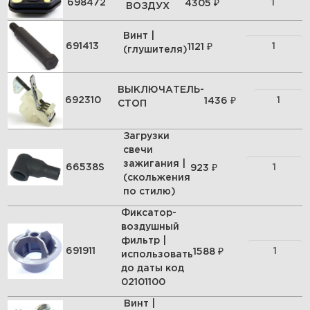
₽
698472
4305
ВОЗДУХ
Винт |
₽
691413
1121
(глушителя)
ВЫКЛЮЧАТЕЛЬ-
₽
692310
1436
СТОП
Загрузки
свечи
зажигания |
₽
66538S
923
(скольжения
по стилю)
Фиксатор-
воздушный
фильтр |
₽
691911
1588
использовать
до даты код
02101100
Винт |