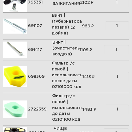
₽
793351
2102
ЗАЖИГАНИЯ
Винт |
(губернатора
₽
691107
969
лезвие) (2
дюйма)
Винт |
(очиститель
₽
691417
1109
воздуха)
Фильтр-/с
пеной |
использовать
₽
698369
1413
после даты
02101000 код
Фильтр-/с
пеной |
использовать
₽
272235S
1483
до даты
02101100 код
ЧИЩЕ