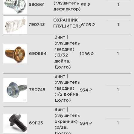
(глушитель
₽
690661
911
дефлектор)
ОХРАННИК-
₽
790743
6105
ГЛУШИТЕЛЬ
Винт |
(глушитель
гвардии)
₽
690664
1086
(13/32
дюйма.
Долго)
Винт |
(глушитель
гвардии)
₽
790745
934
(1/2 дюйма.
Долго)
Винт |
(глушитель
охранник)
₽
691125
934
(2/3В.
Долго)