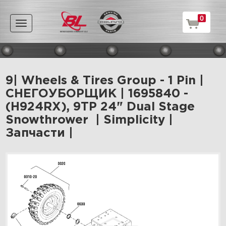
0
Toggle
navigation
9| Wheels & Tires Group - 1 Pin |
СНЕГОУБОРЩИК | 1695840 -
(H924RX), 9TP 24" Dual Stage
Snowthrower | Simplicity |
Запчасти |