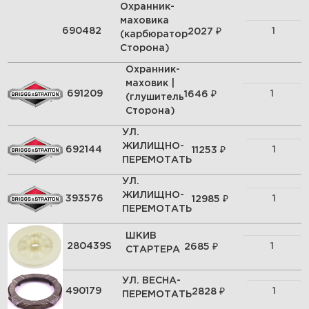
Охранник-
маховика
₽
690482
2027
(карбюратор
Сторона)
Охранник-
маховик |
₽
691209
1646
(глушитель
Сторона)
УЛ.
ЖИЛИЩНО-
₽
692144
11253
ПЕРЕМОТАТЬ
УЛ.
ЖИЛИЩНО-
₽
393576
12985
ПЕРЕМОТАТЬ
ШКИВ
₽
280439S
2685
СТАРТЕРА
УЛ. ВЕСНА-
₽
490179
2828
ПЕРЕМОТАТЬ