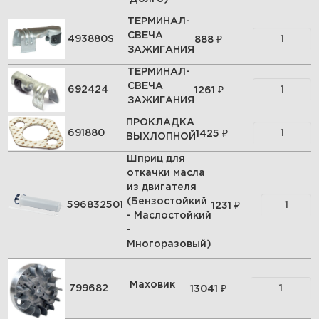
ТЕРМИНАЛ-
СВЕЧА
₽
493880S
888
ЗАЖИГАНИЯ
ТЕРМИНАЛ-
СВЕЧА
₽
692424
1261
ЗАЖИГАНИЯ
ПРОКЛАДКА
₽
691880
1425
ВЫХЛОПНОЙ
Шприц для
откачки масла
из двигателя
(Бензостойкий
₽
596832501
1231
- Маслостойкий
-
Многоразовый)
Маховик
₽
799682
13041