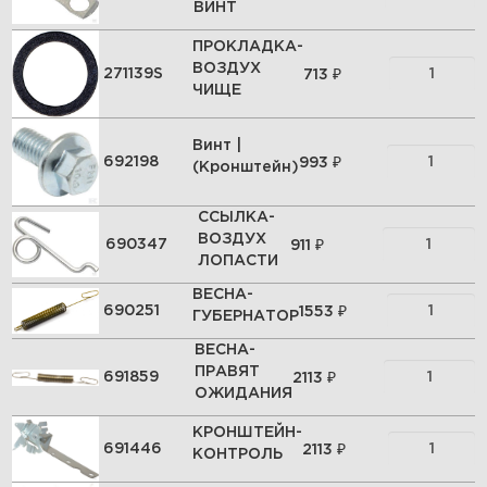
ВИНТ
ПРОКЛАДКА-
ВОЗДУХ
₽
271139S
713
ЧИЩЕ
Винт |
₽
692198
993
(Кронштейн)
ССЫЛКА-
ВОЗДУХ
₽
690347
911
ЛОПАСТИ
ВЕСНА-
₽
690251
1553
ГУБЕРНАТОР
ВЕСНА-
ПРАВЯТ
₽
691859
2113
ОЖИДАНИЯ
КРОНШТЕЙН-
₽
691446
2113
КОНТРОЛЬ