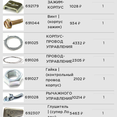
ЗАЖИМ-
₽
692179
1028
КОРПУС
Винт |
(корпус
₽
691044
934
зажим)
КОРПУС-
ПРОВОД
₽
691025
4332
УПРАВЛЕНИЯ
ПРОВОД-
₽
691026
2305
УПРАВЛЕНИЕ
Гайка |
(контрольный
₽
691027
2102
провод
корпус)
РЫЧАЖНОГО
₽
691028
10214
УПРАВЛЕНИЯ
Глушитель
| (супер Ло
₽
692307
5463