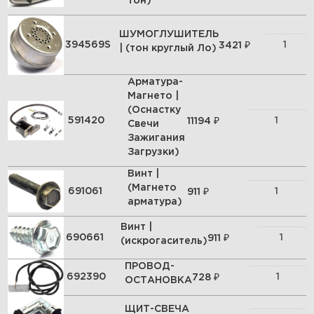
тон)
ШУМОГЛУШИТЕЛЬ
₽
394569S
3421
| (тон круглый Ло)
Арматура-
Магнето |
(Оснастку
₽
591420
11194
Свечи
Зажигания
Загрузки)
Винт |
(Магнето
₽
691061
911
арматура)
Винт |
₽
690661
911
(искрогаситель)
ПРОВОД-
₽
692390
728
ОСТАНОВКА
ЩИТ-СВЕЧА