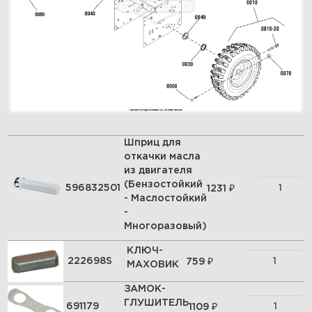
Шприц для
откачки масла
из двигателя
(Бензостойкий
₽
596832501
1231
- Маслостойкий
-
Многоразовый)
КЛЮЧ-
₽
222698S
759
МАХОВИК
ЗАМОК-
ГЛУШИТЕЛЬ
₽
691179
1109