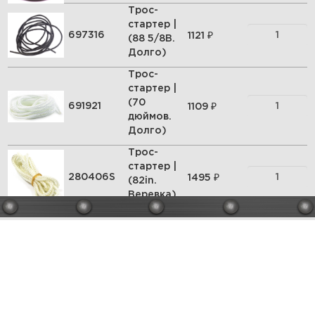
Трос-
стартер |
₽
697316
1121
(88 5/8В.
Долго)
Трос-
стартер |
(70
₽
691921
1109
дюймов.
Долго)
Трос-
стартер |
₽
280406S
1495
(82in.
Веревка)