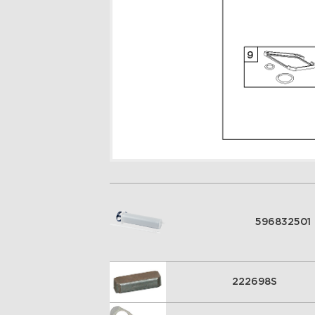
596832501
222698S