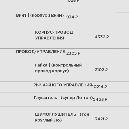
₽
1028
Винт | (корпус зажим)
₽
934
КОРПУС-ПРОВОД
₽
4332
УПРАВЛЕНИЯ
ПРОВОД-УПРАВЛЕНИЕ
₽
2305
Гайка | (контрольный
₽
2102
провод корпус)
РЫЧАЖНОГО УПРАВЛЕНИЯ
₽
10214
Глушитель | (супер Ло тон)
₽
5463
ШУМОГЛУШИТЕЛЬ | (тон
₽
3421
круглый Ло)