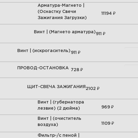
Арматура-Магнето |
(Оснастку Свечи
₽
11194
Зажигания Загрузки)
Винт | (Магнето арматура)
₽
911
Винт | (искрогаситель)
₽
911
ПРОВОД-ОСТАНОВКА
₽
728
ЩИТ-СВЕЧА ЗАЖИГАНИЯ
₽
2102
Винт | (губернатора
₽
969
лезвие) (2 дюйма)
Винт | (очиститель
₽
1109
воздуха)
Фильтр-/с пеной |