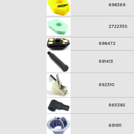
698369
272235S
698472
691413
692310
66538S
691911