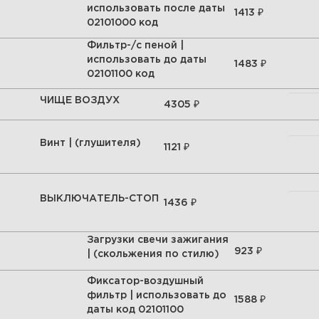
использовать после даты
₽
1413
02101000 код
Фильтр-/с пеной |
использовать до даты
₽
1483
02101100 код
ЧИЩЕ ВОЗДУХ
₽
4305
Винт | (глушителя)
₽
1121
ВЫКЛЮЧАТЕЛЬ-СТОП
₽
1436
Загрузки свечи зажигания
₽
923
| (скольжения по стилю)
Фиксатор-воздушный
фильтр | использовать до
₽
1588
даты код 02101100