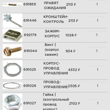
ПРАВЯТ
₽
691859
2113
ОЖИДАНИЯ
КРОНШТЕЙН-
₽
691446
2113
КОНТРОЛЬ
ЗАЖИМ-
₽
692179
1028
КОРПУС
Винт |
(корпус
₽
691044
934
зажим)
КОРПУС-
ПРОВОД
₽
691025
4332
УПРАВЛЕНИЯ
ПРОВОД-
₽
691026
2305
УПРАВЛЕНИЕ
Гайка |
(контрольный
₽
691027
2102
провод
корпус)