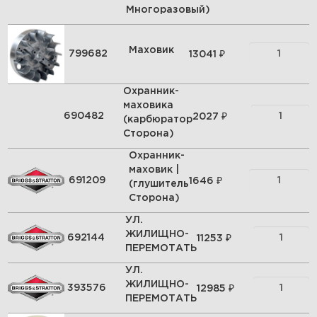
Многоразовый)
Маховик
₽
799682
13041
Охранник-
маховика
₽
690482
2027
(карбюратор
Сторона)
Охранник-
маховик |
₽
691209
1646
(глушитель
Сторона)
УЛ.
ЖИЛИЩНО-
₽
692144
11253
ПЕРЕМОТАТЬ
УЛ.
ЖИЛИЩНО-
₽
393576
12985
ПЕРЕМОТАТЬ