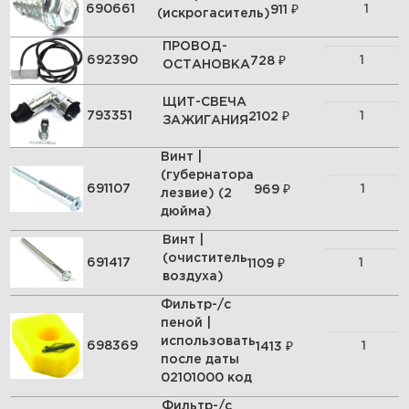
₽
690661
911
(искрогаситель)
ПРОВОД-
₽
692390
728
ОСТАНОВКА
ЩИТ-СВЕЧА
₽
793351
2102
ЗАЖИГАНИЯ
Винт |
(губернатора
₽
691107
969
лезвие) (2
дюйма)
Винт |
(очиститель
₽
691417
1109
воздуха)
Фильтр-/с
пеной |
использовать
₽
698369
1413
после даты
02101000 код
Фильтр-/с