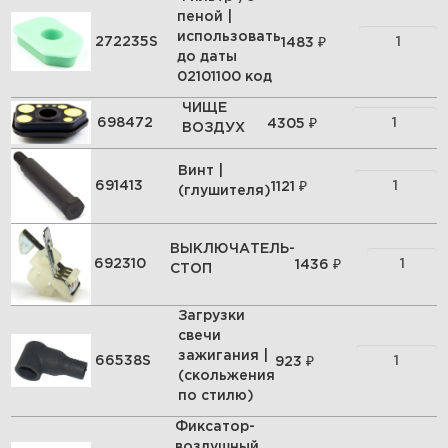
пеной |
использовать
₽
272235S
1483
до даты
02101100 код
ЧИЩЕ
₽
698472
4305
ВОЗДУХ
Винт |
₽
691413
1121
(глушителя)
ВЫКЛЮЧАТЕЛЬ-
₽
692310
1436
СТОП
Загрузки
свечи
зажигания |
₽
66538S
923
(скольжения
по стилю)
Фиксатор-
воздушный