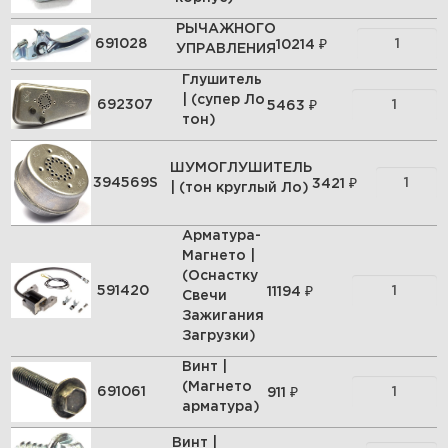
РЫЧАЖНОГО
₽
691028
10214
УПРАВЛЕНИЯ
Глушитель
| (супер Ло
₽
692307
5463
тон)
ШУМОГЛУШИТЕЛЬ
₽
394569S
3421
| (тон круглый Ло)
Арматура-
Магнето |
(Оснастку
₽
591420
11194
Свечи
Зажигания
Загрузки)
Винт |
(Магнето
₽
691061
911
арматура)
Винт |