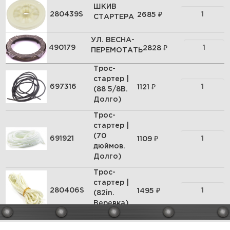
ШКИВ
₽
280439S
2685
СТАРТЕРА
УЛ. ВЕСНА-
₽
490179
2828
ПЕРЕМОТАТЬ
Трос-
стартер |
₽
697316
1121
(88 5/8В.
Долго)
Трос-
стартер |
(70
₽
691921
1109
дюймов.
Долго)
Трос-
стартер |
₽
280406S
1495
(82in.
Веревка)