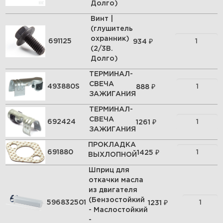
Долго)
Винт |
(глушитель
охранник)
₽
691125
934
(2/3В.
Долго)
ТЕРМИНАЛ-
СВЕЧА
₽
493880S
888
ЗАЖИГАНИЯ
ТЕРМИНАЛ-
СВЕЧА
₽
692424
1261
ЗАЖИГАНИЯ
ПРОКЛАДКА
₽
691880
1425
ВЫХЛОПНОЙ
Шприц для
откачки масла
из двигателя
(Бензостойкий
₽
596832501
1231
- Маслостойкий
-