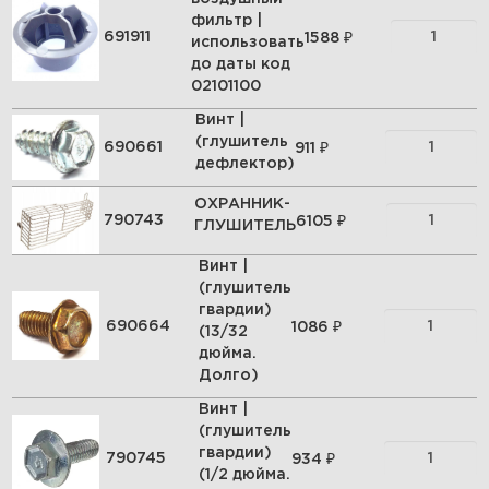
фильтр |
₽
691911
1588
использовать
до даты код
02101100
Винт |
(глушитель
₽
690661
911
дефлектор)
ОХРАННИК-
₽
790743
6105
ГЛУШИТЕЛЬ
Винт |
(глушитель
гвардии)
₽
690664
1086
(13/32
дюйма.
Долго)
Винт |
(глушитель
гвардии)
₽
790745
934
(1/2 дюйма.