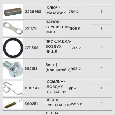
КЛЮЧ-
₽
222698S
759
МАХОВИК
ЗАМОК-
ГЛУШИТЕЛЬ
₽
691179
1109
ВИНТ
ПРОКЛАДКА-
ВОЗДУХ
₽
271139S
713
ЧИЩЕ
Винт |
₽
692198
993
(Кронштейн)
ССЫЛКА-
ВОЗДУХ
₽
690347
911
ЛОПАСТИ
ВЕСНА-
₽
690251
1553
ГУБЕРНАТОР
ВЕСНА-