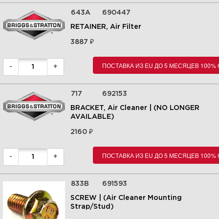
Увеличить
643A
690447
RETAINER, Air Filter
₽
3887
ПОСТАВКА ИЗ EU ДО 5 МЕСЯЦЕВ 100%
-
+
717
692153
BRACKET, Air Cleaner | (NO LONGER
AVAILABLE)
₽
2160
12 Глушитель 295442-0113-E9
ПОСТАВКА ИЗ EU ДО 5 МЕСЯЦЕВ 100%
-
+
Увеличить
833B
691593
SCREW | (Air Cleaner Mounting
Strap/Stud)