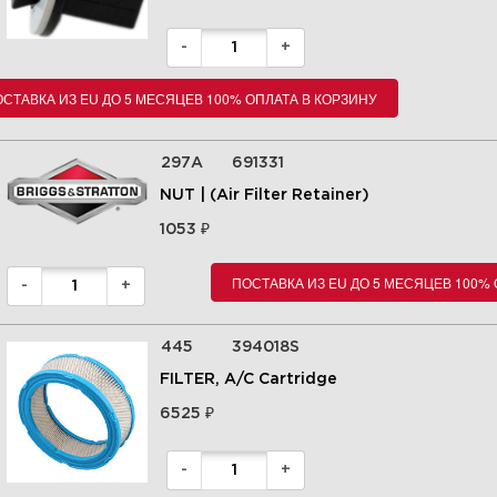
-
+
СТАВКА ИЗ EU ДО 5 МЕСЯЦЕВ 100% ОПЛАТА В КОРЗИНУ
297A
691331
NUT | (Air Filter Retainer)
₽
1053
8 Крышка картера, впускной
коллектор 295442-0113-E9
ПОСТАВКА ИЗ EU ДО 5 МЕСЯЦЕВ 100%
-
+
Увеличить
445
394018S
FILTER, A/C Cartridge
₽
6525
-
+