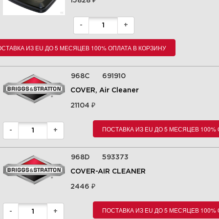
15828
-
+
Увеличить
СТАВКА ИЗ EU ДО 5 МЕСЯЦЕВ 100% ОПЛАТА В КОРЗИНУ
968C
691910
COVER, Air Cleaner
₽
21104
ПОСТАВКА ИЗ EU ДО 5 МЕСЯЦЕВ 100%
-
+
968D
593373
16 Система смазки 295442-
0113-E9
COVER-AIR CLEANER
₽
2446
Увеличить
ПОСТАВКА ИЗ EU ДО 5 МЕСЯЦЕВ 100%
-
+