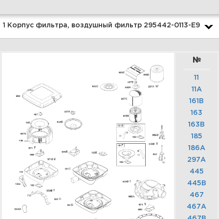
Увеличить
1 Корпус фильтра, воздушный фильтр 295442-0113-E9
№
11
11A
161B
163
163B
3 Генератор, зажигание
295442-0113-E9
185
186A
297A
445
Увеличить
445B
467
467A
467B