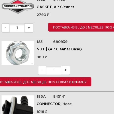
GASKET, Air Cleaner
₽
Увеличить
2790
ПОСТАВКА ИЗ EU ДО 5 МЕСЯЦЕВ 100%
-
+
185
690939
NUT | (Air Cleaner Base)
₽
969
-
+
7 Органы управления 295442-
СТАВКА ИЗ EU ДО 5 МЕСЯЦЕВ 100% ОПЛАТА В КОРЗИНУ
0113-E9
186A
845141
Увеличить
CONNECTOR, Hose
₽
1016