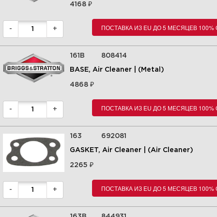
₽
4168
ПОСТАВКА ИЗ EU ДО 5 МЕСЯЦЕВ 100%
-
+
5 Распределительный вал,
коленчатый вал, цилиндр,
поршень / кольца / шатун
295442-0113-E9
161B
808414
BASE, Air Cleaner | (Metal)
Увеличить
₽
4868
ПОСТАВКА ИЗ EU ДО 5 МЕСЯЦЕВ 100%
-
+
163
692081
GASKET, Air Cleaner | (Air Cleaner)
₽
2265
ПОСТАВКА ИЗ EU ДО 5 МЕСЯЦЕВ 100%
-
+
6 Карбюратор,
карбюраторный комплект
295442-0113-E9
163B
844931