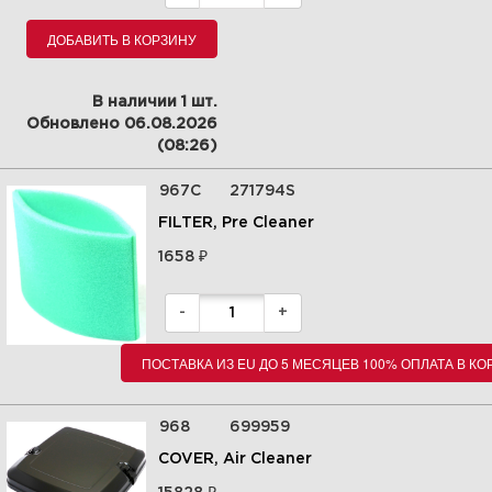
ДОБАВИТЬ В КОРЗИНУ
14Топливная система 295442-
В наличии 1 шт.
0113-E9
Обновлено 06.08.2026
(08:26)
Увеличить
967C
271794S
FILTER, Pre Cleaner
₽
1658
-
+
ПОСТАВКА ИЗ EU ДО 5 МЕСЯЦЕВ 100% ОПЛАТА В К
968
699959
COVER, Air Cleaner
15 Впускной коллектор
₽
295442-0113-E9