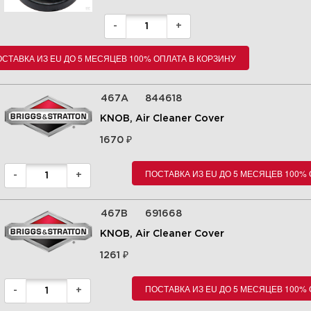
10 Электрический стартер
295442-0113-E9
-
+
СТАВКА ИЗ EU ДО 5 МЕСЯЦЕВ 100% ОПЛАТА В КОРЗИНУ
Увеличить
467A
844618
KNOB, Air Cleaner Cover
₽
1670
ПОСТАВКА ИЗ EU ДО 5 МЕСЯЦЕВ 100%
-
+
467B
691668
KNOB, Air Cleaner Cover
₽
1261
11 Комплект прокладок
двигателя, комплект
прокладок клапана 295442-
ПОСТАВКА ИЗ EU ДО 5 МЕСЯЦЕВ 100%
0113-E9
-
+