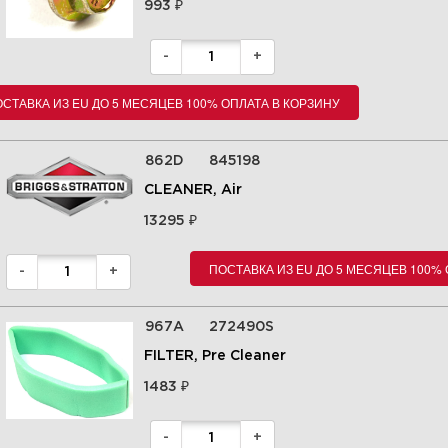
₽
993
-
+
СТАВКА ИЗ EU ДО 5 МЕСЯЦЕВ 100% ОПЛАТА В КОРЗИНУ
862D
845198
13 Маховик, вращающийся
CLEANER, Air
экран, вал-заглушка 295442-
0113-E9
₽
13295
ПОСТАВКА ИЗ EU ДО 5 МЕСЯЦЕВ 100%
Увеличить
-
+
967A
272490S
FILTER, Pre Cleaner
₽
1483
-
+