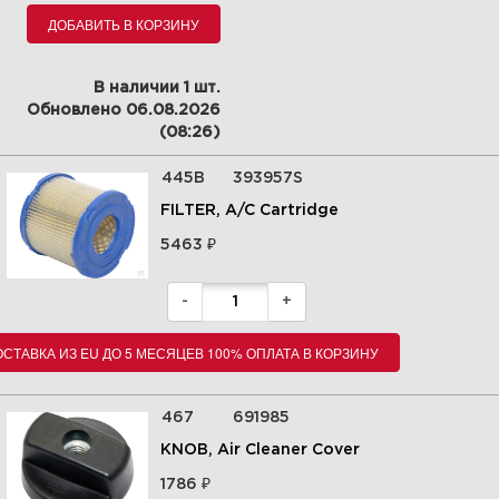
ДОБАВИТЬ В КОРЗИНУ
В наличии 1 шт.
Обновлено 06.08.2026
(08:26)
9 Головка цилиндра, клапаны
295442-0113-E9
445B
393957S
FILTER, A/C Cartridge
Увеличить
₽
5463
-
+
СТАВКА ИЗ EU ДО 5 МЕСЯЦЕВ 100% ОПЛАТА В КОРЗИНУ
467
691985
KNOB, Air Cleaner Cover
₽
1786