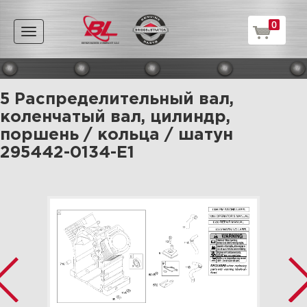
0
Toggle
navigation
5 Распределительный вал,
коленчатый вал, цилиндр,
поршень / кольца / шатун
295442-0134-E1