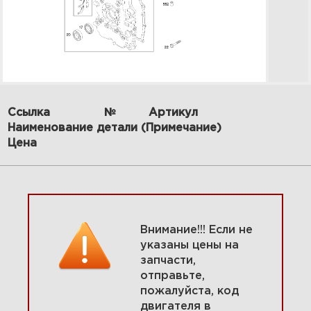
Ссылка
№
Артикул
Наименование детали (Примечание)
10 Маховик, вращающийся
экран 304447-0416-E1
Цена
Увеличить
Внимание!!! Если не
указаны цены на
запчасти,
отправьте,
пожалуйста, код
двигателя в