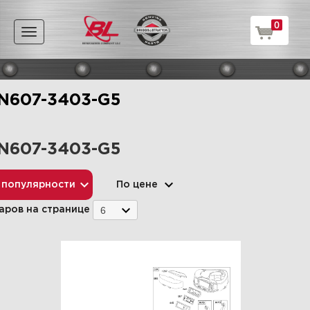
0
Toggle
navigation
N607-3403-G5
N607-3403-G5
 популярности
По цене
6
аров на странице