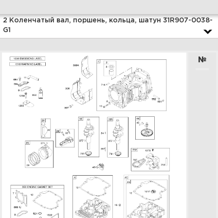
Увеличить
2 Коленчатый вал, поршень, кольца, шатун 31R907-0038-
G1
№
4 Магнето, регулятор,
электрический стартер
31R907-0038-G1
Увеличить