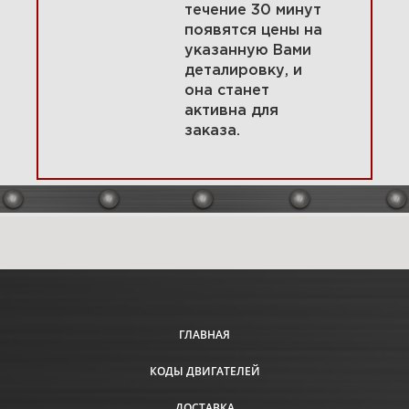
течение 30 минут
появятся цены на
указанную Вами
5 Органы управления,
деталировку, и
воздушные направляющие,
пружины 389447-0100-E1
она станет
активна для
заказа.
Увеличить
ГЛАВНАЯ
КОДЫ ДВИГАТЕЛЕЙ
6 Комплект прокладок
двигателя 389447-0100-E1
ДОСТАВКА