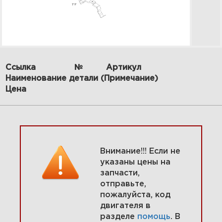
Ссылка
№
Артикул
Наименование детали (Примечание)
4 Коленчатый вал / Цилиндр /
поршень / кольца / шатун
Цена
389447-0100-E1
Увеличить
Внимание!!! Если не
указаны цены на
запчасти,
отправьте,
пожалуйста, код
двигателя в
разделе
помощь
. В