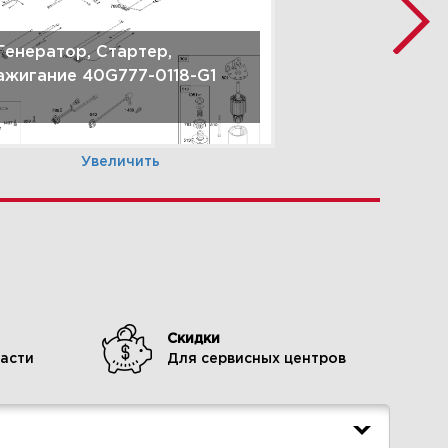
 Генератор, Стартер,
ажигание 40G777-0118-G1
Увеличить
Скидки
асти
Для сервисных центров
 Карбюратор, топливоподача
0G777-0118-G1