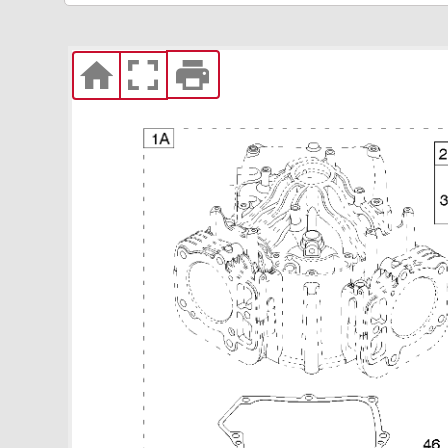
Увеличить
5 Маховик, органы управлени
/ Глушитель 40G777-0118-G1
Увеличить