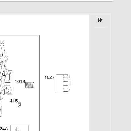
Увеличить
№
 Коленчатый вал / Цилиндр /
оршень / кольца / шатун
0G777-0118-G1
Увеличить