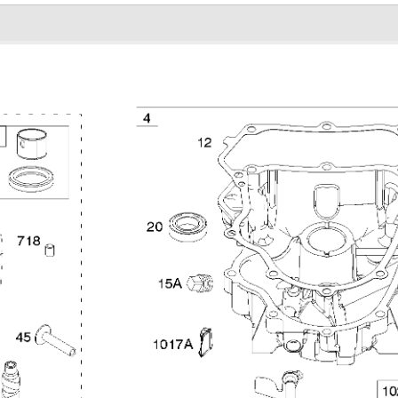
Увеличить
я
6 Головка цилиндра, впускной
7
коллектор 40G777-0118-G1
п
4
Увеличить