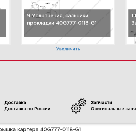
9 Уплотнения, сальники,
1
прокладки 40G777-0118-G1
З
Увеличить
Доставка
Запчасти
Доставка по России
Оригинальные запч
3 Корпус фильтра, воздушный
4
фильтр 40G777-0118-G1
4
крышка картера 40G777-0118-G1