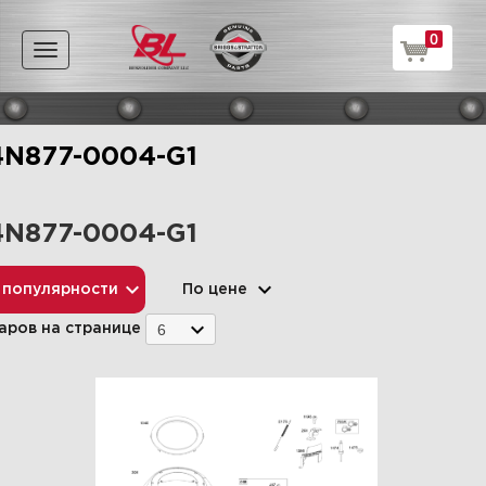
0
Toggle
navigation
4N877-0004-G1
4N877-0004-G1
 популярности
По цене
6
аров на странице