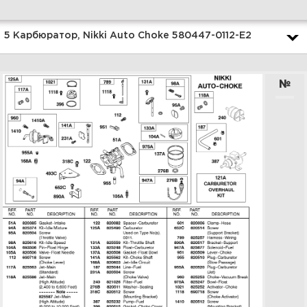
Увеличить
5 Карбюратор, Nikki Auto Choke 580447-0112-E2
№
7 Коленчатый вал, поршень,
маховик, сцепление 580447-
0112-E2
Увеличить