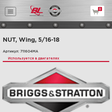
0
Toggle
navigation
NUT, Wing, 5/16-18
Артикул: 711604MA
Используется в двигателях