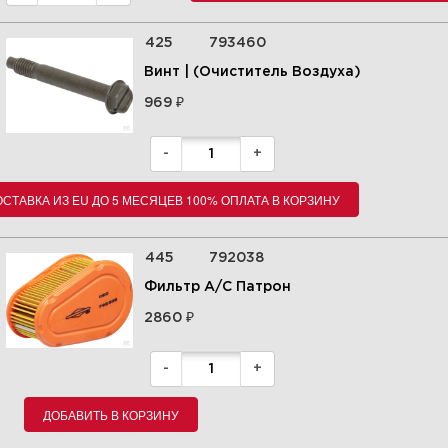
425
793460
Винт | (Очиститель Воздуха)
₽
969
-
+
СТАВКА ИЗ EU ДО 5 МЕСЯЦЕВ 100% ОПЛАТА В КОРЗИНУ
445
792038
Фильтр А/С Патрон
₽
2860
-
+
ДОБАВИТЬ В КОРЗИНУ