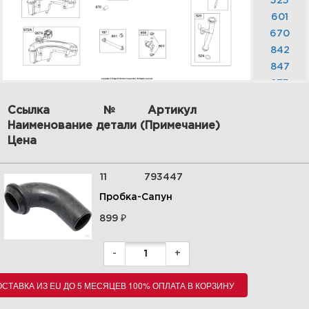
525
601
670
842
847
875
957
Ссылка
№
Артикул
957A
Наименование детали (Примечание)
4 Детали двигателя,
958
Цена
коленчатый вал, поршень,
кольца, шатун, прокладки
968B
100802-0124-H8
971
11
793447
972
Увеличить
Пробка-Сапун
972A
₽
976
899
1059
-
+
СТАВКА ИЗ EU ДО 5 МЕСЯЦЕВ 100% ОПЛАТА В КОРЗИНУ