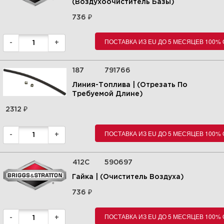
(Воздухоочиститель Базы)
прокладки 100802-0124-H8
₽
736
ПОСТАВКА ИЗ EU ДО 5 МЕСЯЦЕВ 100%
Увеличить
-
+
187
791766
Линия-Топлива | (Отрезать По
Требуемой Длине)
₽
2312
ПОСТАВКА ИЗ EU ДО 5 МЕСЯЦЕВ 100%
-
+
412C
590697
Гайка | (Очиститель Воздуха)
₽
736
ПОСТАВКА ИЗ EU ДО 5 МЕСЯЦЕВ 100%
-
+