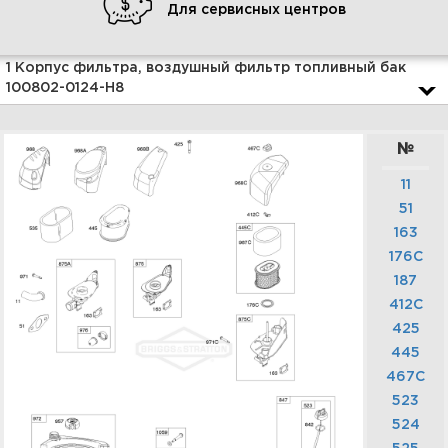
Для сервисных центров
Увеличить
1 Корпус фильтра, воздушный фильтр топливный бак
100802-0124-H8
№
11
51
163
176C
187
3 Корпус вентилятора,
глушитель, маховик, стартер
412C
100802-0124-H8
425
445
467C
Увеличить
523
524