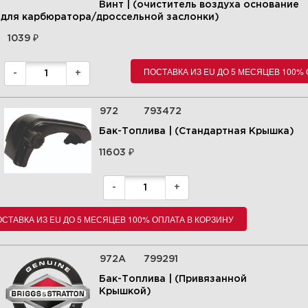
Винт | (очиститель воздуха основание
для карбюратора/дроссельной заслонки)
₽
1039
ПОСТАВКА ИЗ EU ДО 5 МЕСЯЦЕВ 100%
-
+
972
793472
Бак-Топлива | (Стандартная Крышка)
₽
11603
-
+
СТАВКА ИЗ EU ДО 5 МЕСЯЦЕВ 100% ОПЛАТА В КОРЗИНУ
972A
799291
Бак-Топлива | (Привязанной
Крышкой)