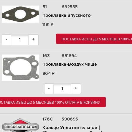
51
692555
Прокладка Впускного
₽
1191
5 Карбюратор, прокладки
карбюратора 100802-0124-H8
ПОСТАВКА ИЗ EU ДО 5 МЕСЯЦЕВ 100%
-
+
Увеличить
163
691894
Прокладка-Воздух Чище
₽
864
-
+
СТАВКА ИЗ EU ДО 5 МЕСЯЦЕВ 100% ОПЛАТА В КОРЗИНУ
176C
590695
Кольцо Уплотнительное |
6 Уплотнения, сальники,