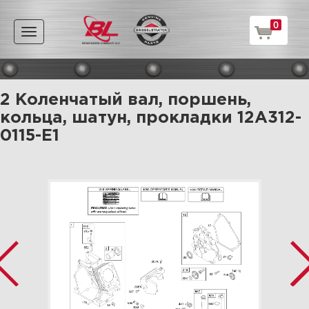
0
Toggle
navigation
2 Коленчатый вал, поршень,
кольца, шатун, прокладки 12A312-
0115-E1