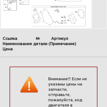
Ссылка
№
Артикул
Наименование детали (Примечание)
5 Головка цилиндра,
прокладки 12A312-0115-E1
Цена
Увеличить
Внимание!!! Если не
указаны цены на
запчасти,
отправьте,
пожалуйста, код
двигателя в