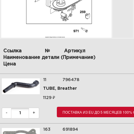
4 | Carburetor Group | 14B937-
Ссылка
№
Артикул
0019-H5 | Briggs&Stratton |
Наименование детали (Примечание)
Запчасти
Цена
Увеличить
11
796478
TUBE, Breather
₽
1129
ПОСТАВКА ИЗ EU ДО 5 МЕСЯЦЕВ 100%
-
+
163
691894