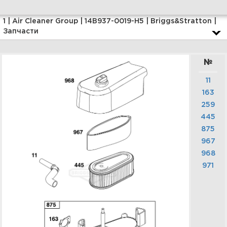
Увеличить
1 | Air Cleaner Group | 14B937-0019-H5 | Briggs&Stratton |
Запчасти
№
11
163
259
445
875
3 | Blower Housing | 14B937-
0019-H5 | Briggs&Stratton |
967
Запчасти
968
971
Увеличить