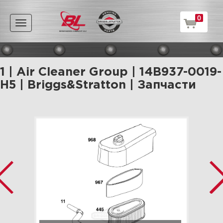
0
Toggle
navigation
1 | Air Cleaner Group | 14B937-0019-
H5 | Briggs&Stratton | Запчасти