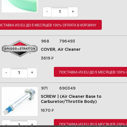
-
+
СТАВКА ИЗ EU ДО 5 МЕСЯЦЕВ 100% ОПЛАТА В КОРЗИНУ
968
796493
COVER, Air Cleaner
₽
3619
8 | Cylinder Head Group |
14B937-0019-H5 |
Briggs&Stratton | Запчасти
ПОСТАВКА ИЗ EU ДО 5 МЕСЯЦЕВ 100%
-
+
Увеличить
971
690349
SCREW | (Air Cleaner Base to
Carburetor/Throttle Body)
₽
1670
ПОСТАВКА ИЗ EU ДО 5 МЕСЯЦЕВ 100%
-
+