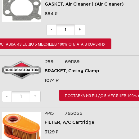
GASKET, Air Cleaner | (Air Cleaner)
₽
864
5 | Controls Group | 14B937-
0019-H5 | Briggs&Stratton |
Запчасти
-
+
СТАВКА ИЗ EU ДО 5 МЕСЯЦЕВ 100% ОПЛАТА В КОРЗИНУ
Увеличить
259
691189
BRACKET, Casing Clamp
₽
1074
ПОСТАВКА ИЗ EU ДО 5 МЕСЯЦЕВ 100%
-
+
445
795066
FILTER, A/C Cartridge
6 | Crankshaft Group | 14B937-
₽
3129
0019-H5 | Briggs&Stratton |
Запчасти