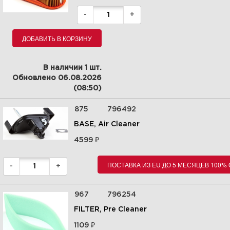
-
+
Увеличить
ДОБАВИТЬ В КОРЗИНУ
В наличии 1 шт.
Обновлено 06.08.2026
(08:50)
875
796492
BASE, Air Cleaner
₽
4599
7 | Cylinder Group | 14B937-
ПОСТАВКА ИЗ EU ДО 5 МЕСЯЦЕВ 100%
-
+
0019-H5 | Briggs&Stratton |
Запчасти
967
796254
FILTER, Pre Cleaner
Увеличить
₽
1109