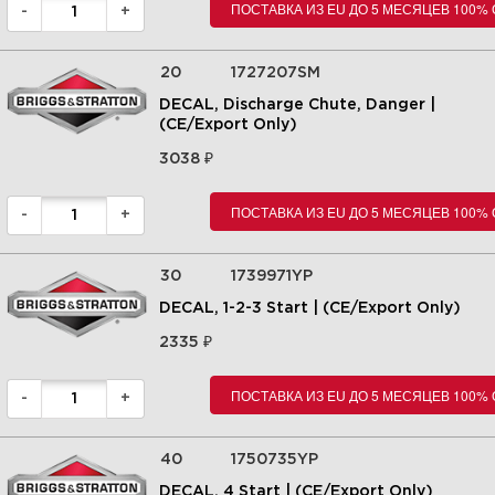
ПОСТАВКА ИЗ EU ДО 5 МЕСЯЦЕВ 100%
-
+
20
1727207SM
DECAL, Discharge Chute, Danger |
(CE/Export Only)
10| Wheel & Body Covering
₽
3038
Group | СНЕГОУБОРЩИК |
1696168-01 - SS7522E, 22" 7.5
Gross TP Single Stage
Snowthrower | Snapper |
ПОСТАВКА ИЗ EU ДО 5 МЕСЯЦЕВ 100%
-
+
Запчасти | Briggs&Stratton |
Увеличить
30
1739971YP
DECAL, 1-2-3 Start | (CE/Export Only)
₽
2335
ПОСТАВКА ИЗ EU ДО 5 МЕСЯЦЕВ 100%
-
+
40
1750735YP
DECAL, 4 Start | (CE/Export Only)