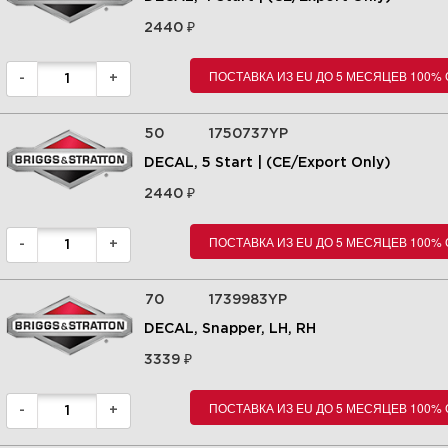
₽
2440
1| Auger Drive Group |
СНЕГОУБОРЩИК | 1696168-01 -
SS7522E, 22" 7.5 Gross TP
ПОСТАВКА ИЗ EU ДО 5 МЕСЯЦЕВ 100%
Single Stage Snowthrower |
-
+
Snapper | Запчасти |
Briggs&Stratton |
50
1750737YP
Увеличить
DECAL, 5 Start | (CE/Export Only)
₽
2440
ПОСТАВКА ИЗ EU ДО 5 МЕСЯЦЕВ 100%
-
+
70
1739983YP
DECAL, Snapper, LH, RH
₽
3339
2| Auger Group |
СНЕГОУБОРЩИК | 1696168-01 -
ПОСТАВКА ИЗ EU ДО 5 МЕСЯЦЕВ 100%
-
+
SS7522E, 22" 7.5 Gross TP
Single Stage Snowthrower |
Snapper | Запчасти |