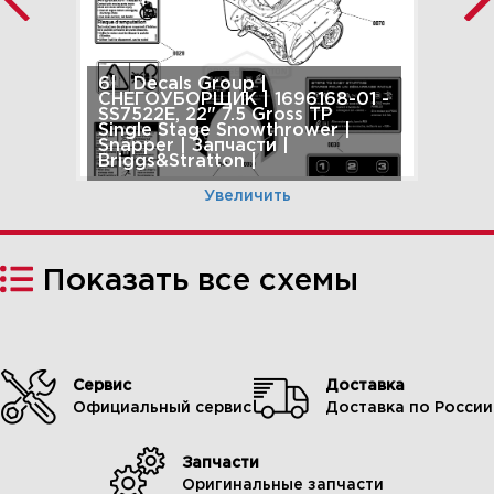
6| Decals Group |
СНЕГОУБОРЩИК | 1696168-01 -
SS7522E, 22" 7.5 Gross TP
Single Stage Snowthrower |
Snapper | Запчасти |
Briggs&Stratton |
Увеличить
Показать все схемы
Сервис
Доставка
Официальный сервис
Доставка по России
Запчасти
7| Engine Group |
СНЕГОУБОРЩИК | 1696168-01 -
Оригинальные запчасти