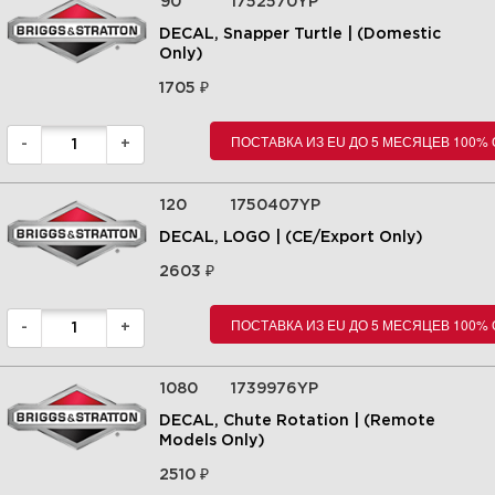
90
1752570YP
DECAL, Snapper Turtle | (Domestic
Only)
₽
1705
5| Chute Rotation Group -
Manual | СНЕГОУБОРЩИК |
1696168-01 - SS7522E, 22" 7.5
ПОСТАВКА ИЗ EU ДО 5 МЕСЯЦЕВ 100%
-
+
Gross TP Single Stage
Snowthrower | Snapper |
Запчасти | Briggs&Stratton |
120
1750407YP
Увеличить
DECAL, LOGO | (CE/Export Only)
₽
2603
ПОСТАВКА ИЗ EU ДО 5 МЕСЯЦЕВ 100%
-
+
1080
1739976YP
DECAL, Chute Rotation | (Remote
Models Only)
₽
2510