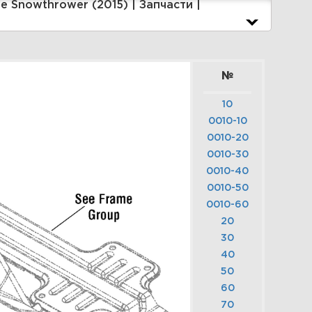
 Briggs&Stratton |
Увеличить
№
10
0010-10
0010-20
| Auger Drive Group |
0010-30
НЕГОУБОРЩИК | 1696567-00
0010-40
 PA5522ES, Parton 8.0 Gross
0010-50
P 22" Single Stage
0010-60
nowthrower (2015) | Запчасти
20
 Briggs&Stratton |
30
40
50
Увеличить
60
70