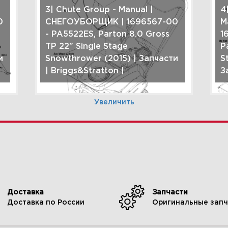
3| Chute Group - Manual |
4
0
СНЕГОУБОРЩИК | 1696567-00
M
- PA5522ES, Parton 8.0 Gross
1
TP 22" Single Stage
P
и
Snowthrower (2015) | Запчасти
S
| Briggs&Stratton |
З
Увеличить
6| Engine Group |
7
0
СНЕГОУБОРЩИК | 1696567-00
С
Доставка
Запчасти
- PA5522ES, Parton 8.0 Gross
-
Доставка по России
Оригинальные запч
TP 22" Single Stage
T
и
Snowthrower (2015) | Запчасти
S