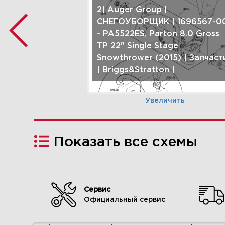
2| Auger Group |
СНЕГОУБОРЩИК | 1696567-0
- PA5522ES, Parton 8.0 Gross
TP 22" Single Stage
Snowthrower (2015) | Запчаст
| Briggs&Stratton |
Увеличить
Показать все схемы
5| Decals Group (1696567) |
СНЕГОУБОРЩИК | 1696567-0
Сервис
- PA5522ES, Parton 8.0 Gross
Официальный сервис
TP 22" Single Stage
Snowthrower (2015) | Запчаст