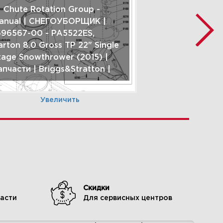
| Chute Rotation Group -
anual | СНЕГОУБОРЩИК |
696567-00 - PA5522ES,
arton 8.0 Gross TP 22" Single
tage Snowthrower (2015) |
апчасти | Briggs&Stratton |
Увеличить
| Frame Group |
НЕГОУБОРЩИК | 1696567-00
Скидки
 PA5522ES, Parton 8.0 Gross
асти
Для сервисных центров
P 22" Single Stage
nowthrower (2015) | Запчасти