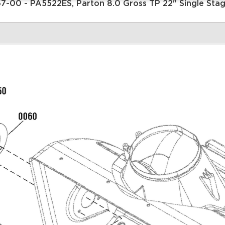
| Briggs&Stratton |
|
Увеличить
9| Wheel & Body Covering
1
Group | СНЕГОУБОРЩИК |
С
1696567-00 - PA5522ES,
-
Parton 8.0 Gross TP 22" Single
T
Stage Snowthrower (2015) |
S
Запчасти | Briggs&Stratton |
|
Увеличить