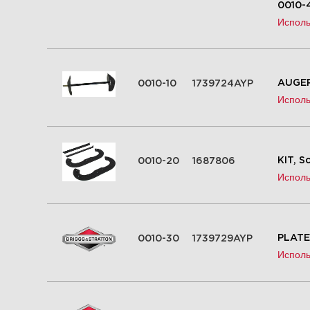
0010-
Исполь
AUGER
0010-10
1739724AYP
Исполь
KIT, S
0010-20
1687806
Исполь
PLATE
0010-30
1739729AYP
Исполь