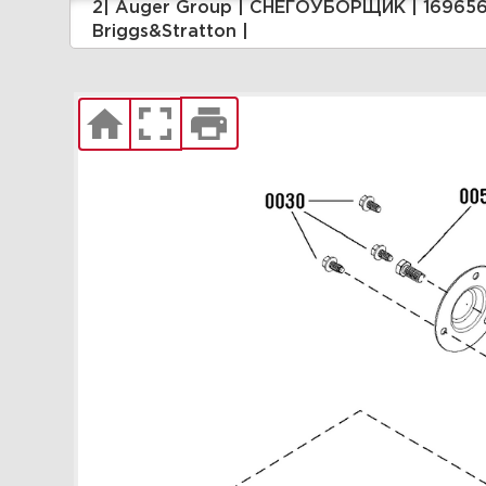
2| Auger Group | СНЕГОУБОРЩИК | 1696567-00 - PA5522ES, Parton 8.0 Gross TP 22" Single Stage Snowthrower (2015) | Запчасти |
| Briggs&Stratton |
Briggs&Stratton |
Увеличить
8| Handles & Controls Group -
Manual | СНЕГОУБОРЩИК |
1696567-00 - PA5522ES,
Parton 8.0 Gross TP 22" Single
Stage Snowthrower (2015) |
Запчасти | Briggs&Stratton |
Увеличить