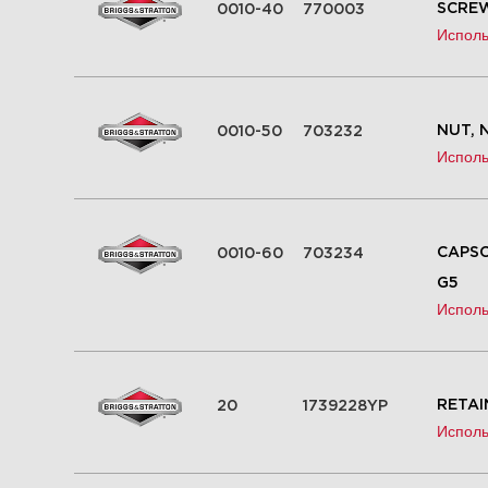
SCREW,
0010-40
770003
Исполь
NUT, N
0010-50
703232
Исполь
CAPSCR
0010-60
703234
G5
Исполь
RETAI
20
1739228YP
Исполь