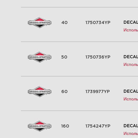
DECAL
40
1750734YP
Исполь
DECAL
50
1750736YP
Исполь
DECAL
60
1739977YP
Исполь
DECAL
160
1754247YP
Исполь