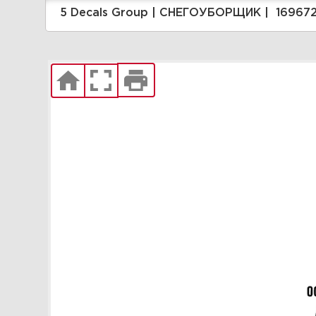
|Briggs&Stratton | Запчасти
5 Decals Group | СНЕГОУБОРЩИК
Увеличить
1 Auger Drive Group |
СНЕГОУБОРЩИК | 1696729-
00 - Brute, 9.5 Gross TP 22"
Single Stage Snowthrower
(2017) |Briggs&Stratton |
Запчасти
Увеличить