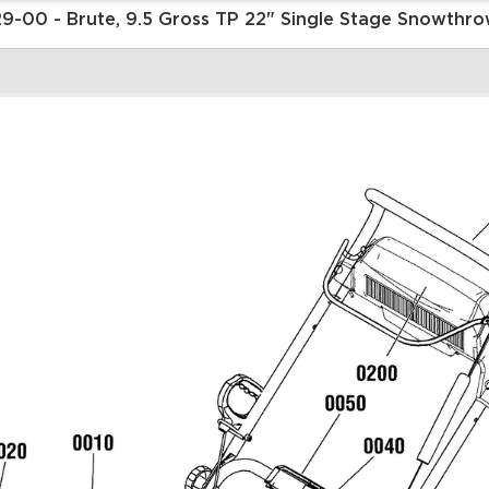
Запчасти
|
 | 1696729-00 - Brute, 9.5 Gross TP 22" Single Stage Snow
Увеличить
2 Auger Group |
3
СНЕГОУБОРЩИК | 1696729-
С
00 - Brute, 9.5 Gross TP 22"
0
Single Stage Snowthrower
S
(2017) |Briggs&Stratton |
(
Запчасти
З
Увеличить