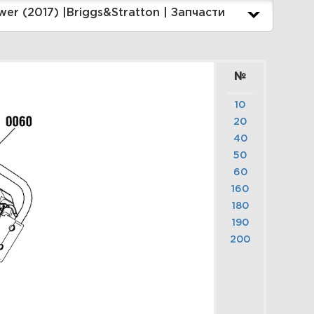
Briggs&Stratton | Запчасти
thrower (2017) |Briggs&Stratton | Запчасти
Увеличить
№
10
20
40
 Chute Group - Manual |
50
НЕГОУБОРЩИК | 1696729-
60
0 - Brute, 9.5 Gross TP 22"
160
ingle Stage Snowthrower
180
2017) |Briggs&Stratton |
190
апчасти
200
Увеличить