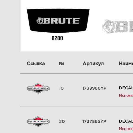
Ссылка
№
Артикул
Наим
DECAL
10
1739966YP
Исполь
DECAL
20
1737865YP
Исполь