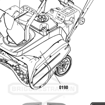
4 Chute Rotation Group -
Manual | СНЕГОУБОРЩИК |
1696729-00 - Brute, 9.5 Gross
TP 22" Single Stage
Snowthrower (2017)
|Briggs&Stratton | Запчасти
Увеличить