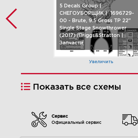
5 Decals Group |
СНЕГОУБОРЩИК | 1696729-
00 - Brute, 9.5 Gross TP 22"
Single Stage Snowthrower
(2017) |Briggs&Stratton |
Запчасти
Увеличить
Показать все схемы
8 Handles & Controls Group -
Manual | СНЕГОУБОРЩИК |
Сервис
1696729-00 - Brute, 9.5 Gross
Официальный сервис
TP 22" Single Stage
Snowthrower (2017)