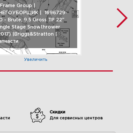
 Frame Group |
НЕГОУБОРЩИК | 1696729-
0 - Brute, 9.5 Gross TP 22"
ingle Stage Snowthrower
2017) |Briggs&Stratton |
апчасти
Увеличить
0 Wheel & Body Covering
roup | СНЕГОУБОРЩИК |
Скидки
696729-00 - Brute, 9.5 Gross
асти
Для сервисных центров
P 22" Single Stage
nowthrower (2017)