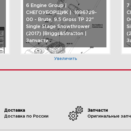
6 Engine Group |
7
СНЕГОУБОРЩИК | 1696729-
С
00 - Brute, 9.5 Gross TP 22"
0
Single Stage Snowthrower
S
(2017) |Briggs&Stratton |
(
Запчасти
З
Увеличить
9 Light Panel Group |
1
СНЕГОУБОРЩИК | 1696729-
G
Доставка
Запчасти
00 - Brute, 9.5 Gross TP 22"
1
Доставка по России
Оригинальные запч
Single Stage Snowthrower
T
(2017) |Briggs&Stratton |
S