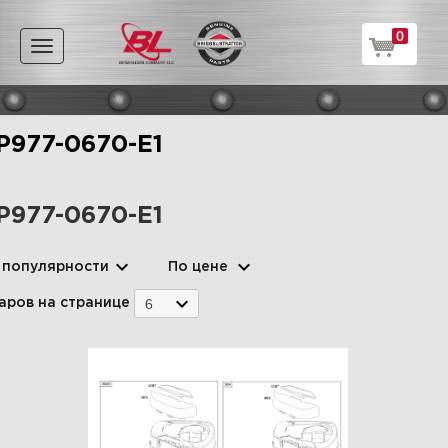
0
Toggle
navigation
P977-0670-E1
P977-0670-E1
 популярности
По цене
6
аров на странице