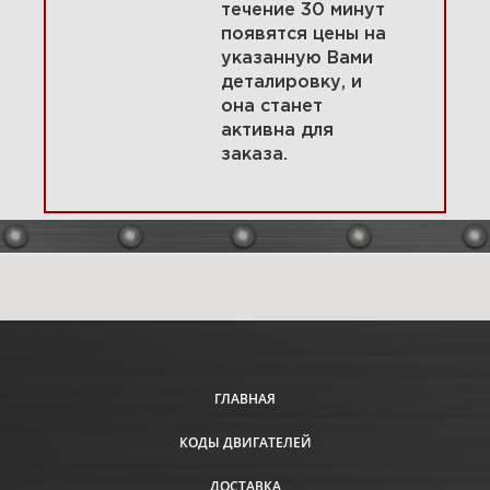
течение 30 минут
появятся цены на
указанную Вами
3 Коленчатый вал, поршень,
деталировку, и
кольца, шатун 31S777-0003-B1
она станет
активна для
заказа.
Увеличить
ГЛАВНАЯ
КОДЫ ДВИГАТЕЛЕЙ
ДОСТАВКА