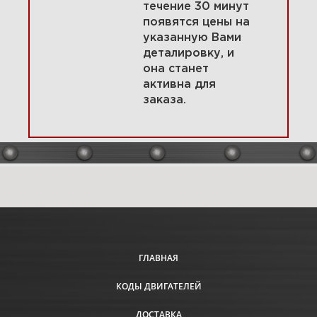
течение 30 минут
появятся цены на
указанную Вами
3 Головка цилиндра, впускной
деталировку, и
коллектор 44T977-0008-G1
она станет
активна для
заказа.
Увеличить
ГЛАВНАЯ
КОДЫ ДВИГАТЕЛЕЙ
4 Коленчатый вал, поршень,
кольца, шатун, прокладки
ДОСТАВКА
44T977-0008-G1