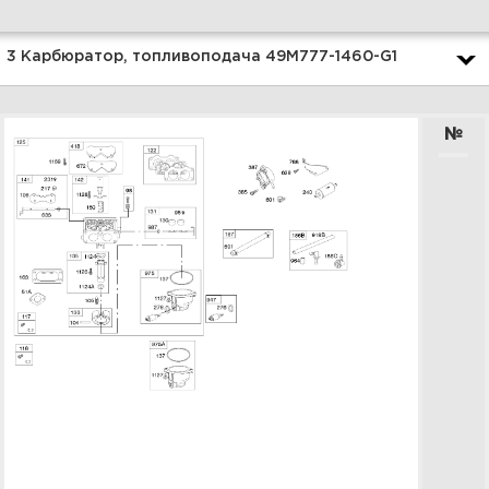
Увеличить
3 Карбюратор, топливоподача 49M777-1460-G1
№
5 Коленчатый вал, поршень,
кольца, шатун 49M777-1460-G1
Увеличить