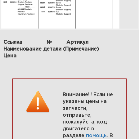
Ссылка
№
Артикул
Наименование детали (Примечание)
20 Электрический стартер
1.0KW 580447-0115-E2
Цена
Увеличить
Внимание!!! Если не
указаны цены на
запчасти,
отправьте,
пожалуйста, код
двигателя в
разделе
помощь
. В