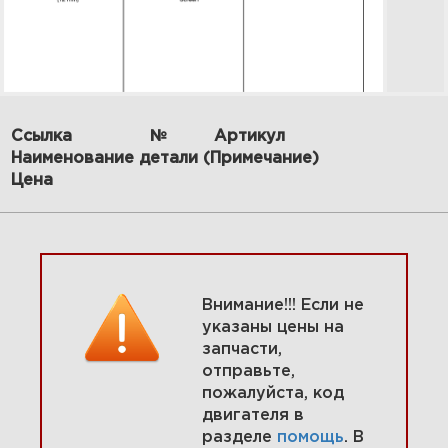
Ссылка
№
Артикул
Наименование детали (Примечание)
18 Радиатор, шланги,
монтажные кронштейны,
Цена
экраны 580447-0318-E2
Увеличить
Внимание!!! Если не
указаны цены на
запчасти,
отправьте,
пожалуйста, код
двигателя в
разделе
помощь
. В