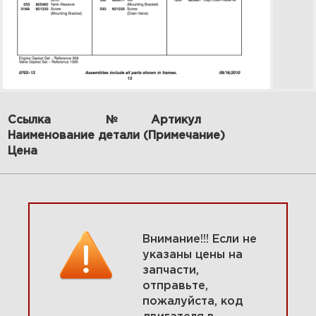
23 Водяной насос, вентилятор
Ссылка
№
Артикул
582447-0209-E2
Наименование детали (Примечание)
Цена
Увеличить
Внимание!!! Если не
указаны цены на
запчасти,
отправьте,
пожалуйста, код