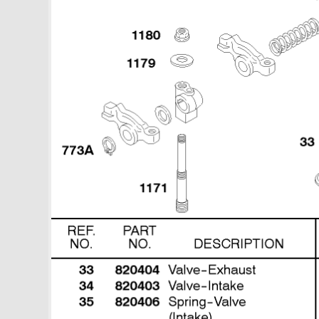
14 Руководство по ремонту
588447-0305-E2
Увеличить
17 Поршень, маховик,
коленчатый вал 588447-0305