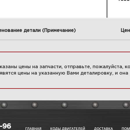
енование детали (Примечание)
Цен
3 40 АМП генератор,
4
генератор 60 АМП 588447-
р
0305-E2
р
 указаны цены на запчасти, отправьте, пожалуйста, 
явятся цены на указанную Вами деталировку, и она 
Увеличить
6-96
ГЛАВНАЯ
КОДЫ ДВИГАТЕЛЕЙ
ДОСТАВКА
ПО