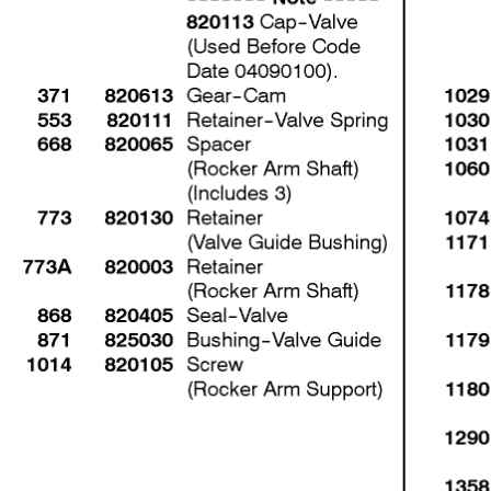
0305-E2
к
Увеличить
21 Водяная труба, труба для
1
слива масла 588447-0305-E2
э
E
Увеличить