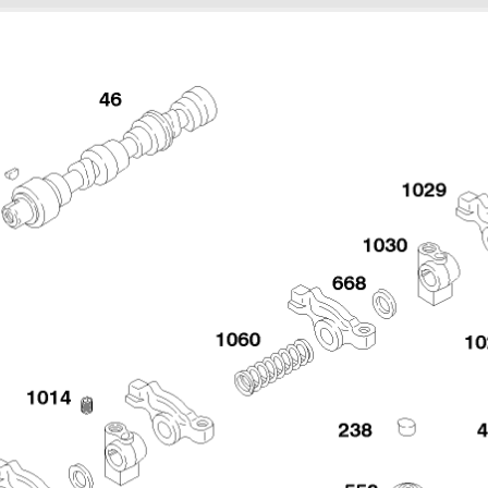
Увеличить
12 Чехол 588447-0305-E2
1
0
Увеличить