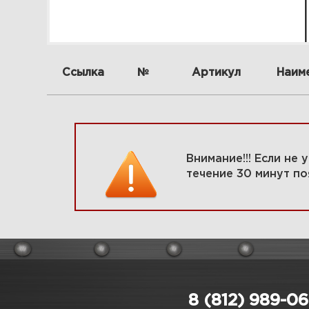
Ссылка
№
Артикул
Наим
2 1.2 кВт Стартер -
электрический 588447-0305-
E2
Внимание!!! Если не
течение 30 минут по
Увеличить
8 (812) 989-0