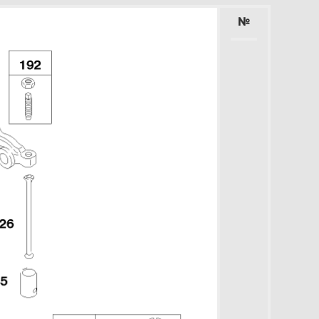
Увеличить
№
3 Корпус редуктора 588447-
305-E2
Увеличить