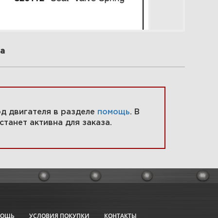
а
 Воздухоочиститель,
езервный бак, кронштейны
адиатора 588447-0305-E2
код двигателя в разделе
помощь
. В
станет активна для заказа.
Увеличить
МОЩЬ
УСЛОВИЯ ПОКУПКИ
КОНТАКТЫ