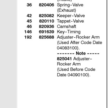
E2
Увеличить
20 Радиатор, вентилятор
радиатора, водяной насос
588447-0305-E2
Увеличить