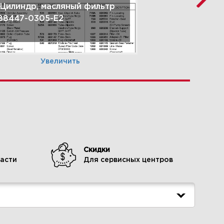
 Цилиндр, масляный фильтр
88447-0305-E2
Увеличить
Скидки
асти
Для сервисных центров
0 Корпус маховика, вал-
аглушка, маховик 588447-
305-E2