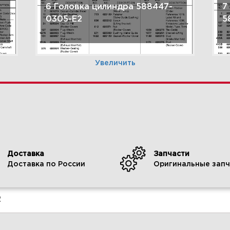
6 Головка цилиндра 588447-
7
0305-E2
5
Увеличить
Доставка
Запчасти
Доставка по России
Оригинальные запч
9 Монтажные кронштейны
1
двигателя 588447-0305-E2
з
0
2