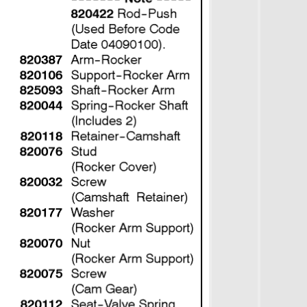
оллектор 588447-0305-E2
Увеличить
 1.0 KW Стартер -
лектрический 588447-0305-
2
Увеличить