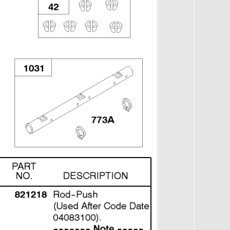
6 Масляный поддон, масляный
ильтр 588447-0305-E2
Увеличить
9 Зарядное устройство
urbo, впускной, выпускной