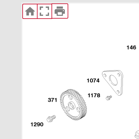
Увеличить
11 Топливный фильтр,
топливный насос 588447-
0305-E2
Увеличить