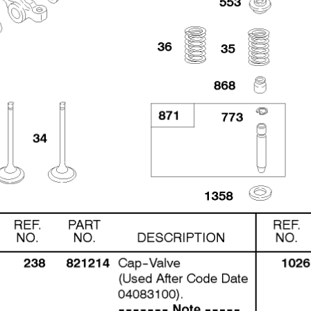
15 Глушитель, Адаптер
1
глушителя 588447-0305-E2
ф
Увеличить
18 Радиатор, кронштейны
1
-
крепления радиатора 588447-
T