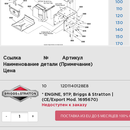
100
Увеличить
110
120
130
140
150
170
190
Ссылка
№
Артикул
200
Наименование детали (Примечание)
210
Цена
220
8| Traction Drive Group -
Standard | СНЕГОУБОРЩИК |
230
1695670 - 1924EX, 24" 9.0TP
240
10
12D1140128E8
Intermediate Snow Thrower
Euro Series 2009 | Snapper |
250
Запчасти | Briggs&Stratton |
* ENGINE, 9TP, Briggs & Stratton |
260
(CE/Export Mod. 1695670)
Увеличить
Недоступен к заказу
270
280
ПОСТАВКА ИЗ EU ДО 5 МЕСЯЦЕВ 100%
-
+
290
300