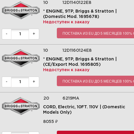
10
12D1140122E8
310
* ENGINE, 9TP, Briggs & Stratton |
320
(Domestic Mod. 1695678)
330
Недоступен к заказу
340
ПОСТАВКА ИЗ EU ДО 5 МЕСЯЦЕВ 100%
350
-
+
360
9| Wheel & Tire Group - 2 Pin |
370
10
12D1160124E8
СНЕГОУБОРЩИК | 1695670 -
410
1924EX, 24" 9.0TP Intermediate
* ENGINE, 9TP, Briggs & Stratton |
Snow Thrower Euro Series
420
2009 | Snapper | Запчасти |
(CE/Export Mod. 1695805)
Briggs&Stratton |
500
Недоступен к заказу
--
Увеличить
ПОСТАВКА ИЗ EU ДО 5 МЕСЯЦЕВ 100%
-
+
20
6219MA
CORD, Electric, 10FT. 110V | (Domestic
Models Only)
₽
8055