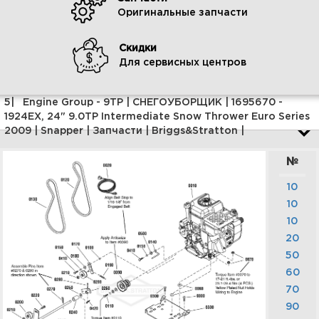
6| Gear Case Assembly - Med.
Duty | СНЕГОУБОРЩИК |
Оригинальные запчасти
1695670 - 1924EX, 24" 9.0TP
Intermediate Snow Thrower
Euro Series 2009 | Snapper |
Скидки
Запчасти | Briggs&Stratton |
Для сервисных центров
Увеличить
5| Engine Group - 9TP | СНЕГОУБОРЩИК | 1695670 -
1924EX, 24" 9.0TP Intermediate Snow Thrower Euro Series
2009 | Snapper | Запчасти | Briggs&Stratton |
№
10
10
10
20
7| Handles & Controls Group -
50
Steel Dash | СНЕГОУБОРЩИК |
1695670 - 1924EX, 24" 9.0TP
60
Intermediate Snow Thrower
70
Euro Series 2009 | Snapper |
Запчасти | Briggs&Stratton |
90