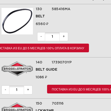
130
585416MA
BELT
₽
6560
-
+
СТАВКА ИЗ EU ДО 5 МЕСЯЦЕВ 100% ОПЛАТА В КОРЗИНУ
140
1739070YP
BELT GUIDE
₽
1086
ПОСТАВКА ИЗ EU ДО 5 МЕСЯЦЕВ 100%
-
+
150
703116
LCKWSHR