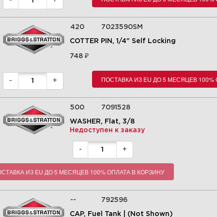
-
+
420
7023590SM
COTTER PIN, 1/4" Self Locking
₽
748
ПОСТАВКА ИЗ EU ДО 5 МЕСЯЦЕВ 100%
-
+
500
7091528
WASHER, Flat, 3/8
Недоступен к заказу
-
+
СТАВКА ИЗ EU ДО 5 МЕСЯЦЕВ 100% ОПЛАТА В КОРЗИНУ
--
792596
CAP, Fuel Tank | (Not Shown)