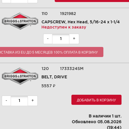
110
1921982
CAPSCREW, Hex Head, 5/16-24 x 1-1/4
Недоступен к заказу
-
+
СТАВКА ИЗ EU ДО 5 МЕСЯЦЕВ 100% ОПЛАТА В КОРЗИНУ
4| Decals Group |
СНЕГОУБОРЩИК | 1695670 -
120
1733324SM
1924EX, 24" 9.0TP Intermediate
Snow Thrower Euro Series
BELT, DRIVE
2009 | Snapper | Запчасти |
Briggs&Stratton |
₽
5557
Увеличить
ДОБАВИТЬ В КОРЗИНУ
-
+
В наличии 1 шт.
Обновлено 05.08.2026
(19:44)