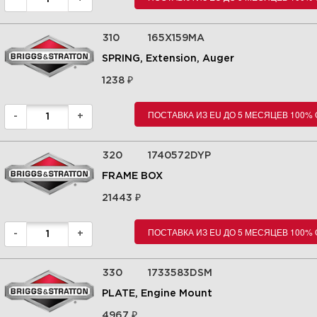
310
165X159MA
SPRING, Extension, Auger
₽
1238
ПОСТАВКА ИЗ EU ДО 5 МЕСЯЦЕВ 100%
-
+
320
1740572DYP
FRAME BOX
₽
21443
ПОСТАВКА ИЗ EU ДО 5 МЕСЯЦЕВ 100%
-
+
330
1733583DSM
PLATE, Engine Mount
₽
4967